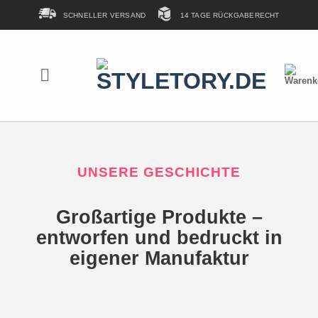
Zum
SCHNELLER VERSAND
14 TAGE RÜCKGABERECHT
Inhalt
springen
UNSERE GESCHICHTE
Großartige Produkte –
entworfen und bedruckt in
eigener Manufaktur